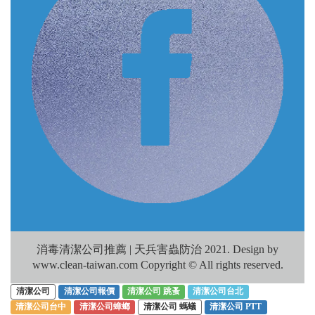
消毒清潔公司推薦 | 天兵害蟲防治 2021. Design by
www.clean-taiwan.com Copyright © All rights reserved.
清潔公司
清潔公司報價
清潔公司 跳蚤
清潔公司台北
清潔公司台中
清潔公司蟑螂
清潔公司 螞蟻
清潔公司 PTT