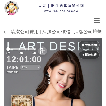
| 清潔公司費用 | 清潔公司價格 | 清潔公司蟑螂 | 
Previous
Next
☁️ 天氣雲圖
卍
5秒
10秒
15秒
✈️ 即時航班
12:01:01
TAIPEI
與台灣相同