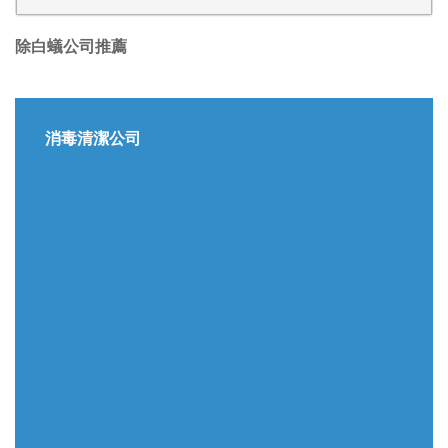
除白蟻公司推薦
消毒清潔公司