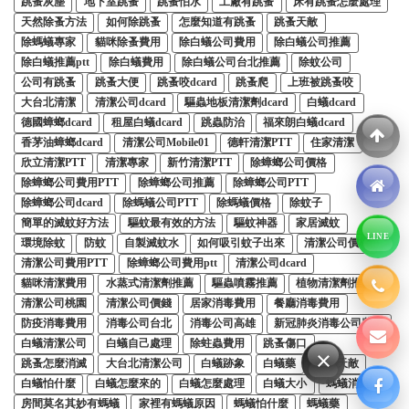
跳蚤灰塵
地下室跳蚤
跳蚤怕水
工廠有跳蚤
床有跳蚤怎麼處理
天然除蚤方法
如何除跳蚤
怎麼知道有跳蚤
跳蚤天敵
除螞蟻專家
貓咪除蚤費用
除白蟻公司費用
除白蟻公司推薦
除白蟻推薦ptt
除白蟻費用
除白蟻公司台北推薦
除蚊公司
公司有跳蚤
跳蚤大便
跳蚤咬dcard
跳蚤爬
上班被跳蚤咬
大台北清潔
清潔公司dcard
驅蟲地板清潔劑dcard
白蟻dcard
德國蟑螂dcard
租屋白蟻dcard
跳蟲防治
福來朗白蟻dcard
香茅油蟑螂dcard
清潔公司Mobile01
德軒清潔PTT
住家清潔
欣立清潔PTT
清潔專家
新竹清潔PTT
除蟑螂公司價格
除蟑螂公司費用PTT
除蟑螂公司推薦
除蟑螂公司PTT
除蟑螂公司dcard
除螞蟻公司PTT
除螞蟻價格
除蚊子
簡單的滅蚊好方法
驅蚊最有效的方法
驅蚊神器
家居滅蚊
LINE
環境除蚊
防蚊
自製滅蚊水
如何吸引蚊子出來
清潔公司價格
清潔公司費用PTT
除蟑螂公司費用ptt
清潔公司dcard
貓咪清潔費用
水蒸式清潔劑推薦
驅蟲噴霧推薦
植物清潔劑推薦
清潔公司桃園
清潔公司價錢
居家消毒費用
餐廳消毒費用
防疫消毒費用
消毒公司台北
消毒公司高雄
新冠肺炎消毒公司費用
白蟻清潔公司
白蟻自己處理
除蛀蟲費用
跳蚤傷口
×
跳蚤怎麼消滅
大台北清潔公司
白蟻跡象
白蟻藥
白蟻天敵
白蟻怕什麼
白蟻怎麼來的
白蟻怎麼處理
白蟻大小
螞蟻消滅
房間莫名其妙有螞蟻
家裡有螞蟻原因
螞蟻怕什麼
螞蟻藥