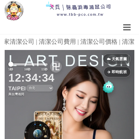
家清潔公司 | 清潔公司費用 | 清潔公司價格 | 清潔公司
Previous
Next
☁️ 天氣雲圖
卍
5秒
10秒
15秒
✈️ 即時航班
12:34:35
TAIPEI
與台灣相同