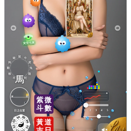
鼠
豬
牛
狗
虎
雞
兔
猴
龍
馬
羊
蛇
東
西
紫
微
斗
數
1
2
3
4
5
日之位置
黃
道
吉
日