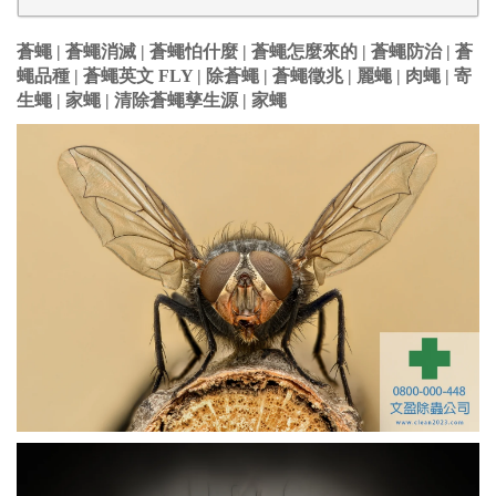
蒼蠅 | 蒼蠅消滅 | 蒼蠅怕什麼 | 蒼蠅怎麼來的 | 蒼蠅防治 | 蒼
蠅品種 | 蒼蠅英文 FLY | 除蒼蠅 | 蒼蠅徵兆 | 麗蠅 | 肉蠅 | 寄
生蠅 | 家蠅 | 清除蒼蠅孳生源 | 家蠅