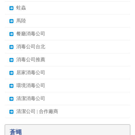
蛀蟲
馬陸
餐廳消毒公司
消毒公司台北
消毒公司推薦
居家消毒公司
環境消毒公司
清潔消毒公司
清潔公司 | 合作廠商
蒼蠅