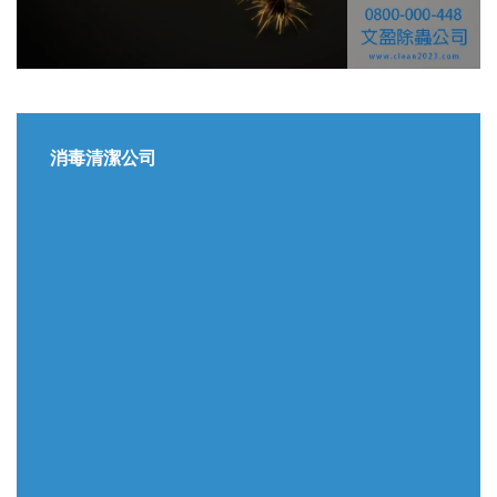
消毒清潔公司