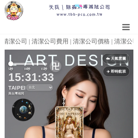
潔公司 | 清潔公司費用 | 清潔公司價格 | 清潔公司蟑
Previous
Next
☁️ 天氣雲圖
卍
5秒
10秒
15秒
✈️ 即時航班
15:31:34
TAIPEI
與台灣相同