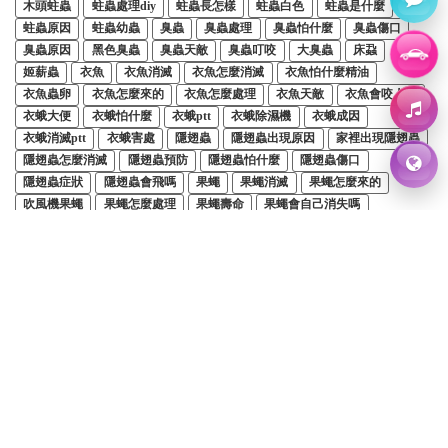
木頭蛀蟲
蛀蟲處理diy
蛀蟲長怎樣
蛀蟲白色
蛀蟲是什麼
蛀蟲原因
蛀蟲幼蟲
臭蟲
臭蟲處理
臭蟲怕什麼
臭蟲傷口
臭蟲原因
黑色臭蟲
臭蟲天敵
臭蟲叮咬
大臭蟲
床蝨
姬薪蟲
衣魚
衣魚消滅
衣魚怎麼消滅
衣魚怕什麼精油
衣魚蟲卵
衣魚怎麼來的
衣魚怎麼處理
衣魚天敵
衣魚會咬人嗎
衣蛾大便
衣蛾怕什麼
衣蛾ptt
衣蛾除濕機
衣蛾成因
衣蛾消滅ptt
衣蛾害處
隱翅蟲
隱翅蟲出現原因
家裡出現隱翅蟲
隱翅蟲怎麼消滅
隱翅蟲預防
隱翅蟲怕什麼
隱翅蟲傷口
隱翅蟲症狀
隱翅蟲會飛嗎
果蠅
果蠅消滅
果蠅怎麼來的
吹風機果蠅
果蠅怎麼處理
果蠅壽命
果蠅會自己消失嗎
家裡突然很多果蠅
小果蠅
塵螨
塵蟎肉眼
塵蟎咬
塵蟎機
塵螨過敏
塵螨英文DUST MITE
如何消滅塵蟎
如何知道有塵蟎
塵蟎吸塵器
蜈蚣
蜈蚣如何處理
蜈蚣圖鑑
蜈蚣英文centipede
蜈蚣天敵
蜈蚣環境
蜈蚣幼蟲
蜈蚣毒
蜈蚣防治
清潔公司台北推薦
除蛀蟲費用
滅鼠公司價格
滅鼠公司價錢ptt
滅鼠公司台北
除鼠公司推薦台北
滅鼠公司dcard
捕鼠大隊價錢
捕鼠公司推薦ptt
滅鼠公司ptt
老鼠
老鼠怕什麼
老鼠處理
老鼠梗
老鼠行為
老鼠屎
野老鼠
老鼠防治
老鼠英文
紅火蟻
紅火蟻咬
紅火蟻怎麼處理
紅火蟻特徵
紅火蟻藥
紅火蟻怕什麼
紅火蟻天敵
紅螞蟻紅火蟻差別
紅火蟻藥劑
馬陸
馬陸出現代表什麼
馬陸是害蟲嗎
馬陸有毒嗎
馬陸益蟲