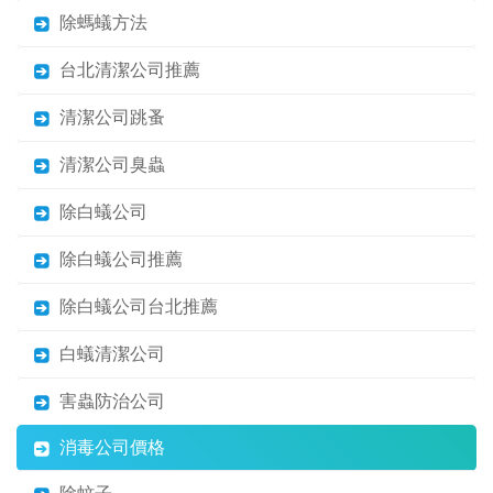
除螞蟻方法
台北清潔公司推薦
清潔公司跳蚤
清潔公司臭蟲
除白蟻公司
除白蟻公司推薦
除白蟻公司台北推薦
白蟻清潔公司
害蟲防治公司
消毒公司價格