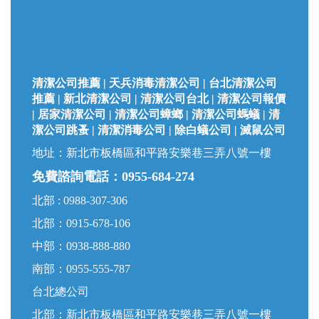
清潔公司推薦
|
天兵消毒清潔公司 | 台北清潔公司
推薦 | 新北清潔公司 | 清潔公司
台北
| 清潔公司報價
| 居家清潔公司 | 清潔公司蟑螂 | 清潔公司螞蟻 |
清
潔公司跳蚤 |
清潔消毒公司 | 除白蟻公司 | 滅鼠公司
地址：新北市板橋區和平路安樂巷三弄八號一樓
免費諮詢電話：0955-684-274
北部 : 0988-307-306
北部：0915-678-106
中部：0938-888-880
南部：0955-555-787
台北總公司
北部：新北市板橋區和平路安樂巷三弄八號一樓