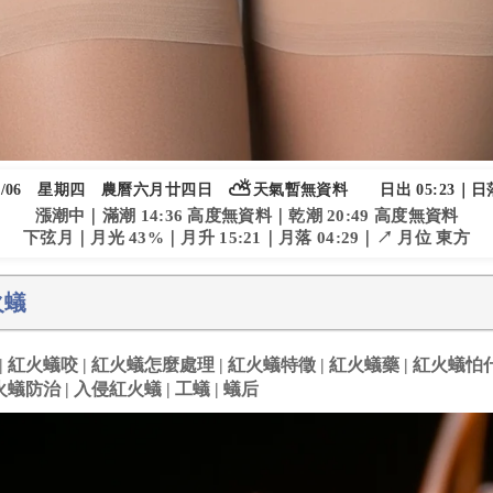
⛅
/06
星期四
農曆六月廿四日
天氣暫無資料
日出 05:23｜日落
漲潮中｜滿潮 14:36 高度無資料｜乾潮 20:49 高度無資料
下弦月｜月光 43%｜月升 15:21｜月落 04:29｜↗ 月位 東方
火蟻
| 紅火蟻咬 | 紅火蟻怎麼處理 | 紅火蟻特徵 | 紅火蟻藥 | 紅火蟻怕
火蟻防治 | 入侵紅火蟻 | 工蟻 | 蟻后