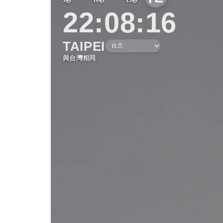
22:08:19
TAIPEI
與台灣相同