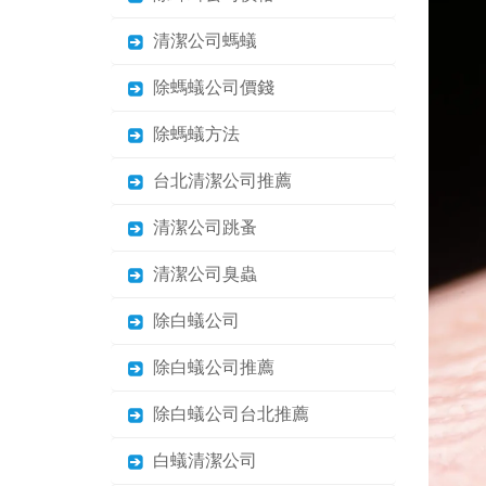
清潔公司螞蟻
除螞蟻公司價錢
除螞蟻方法
台北清潔公司推薦
清潔公司跳蚤
清潔公司臭蟲
除白蟻公司
除白蟻公司推薦
除白蟻公司台北推薦
白蟻清潔公司