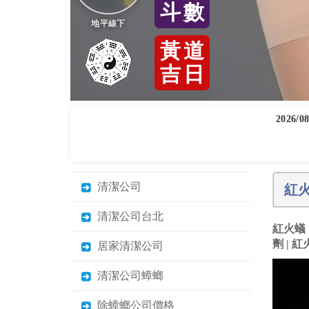
斗
數
地平線下
黃
道
吉
日
2026/08
清潔公司
紅
清潔公司台北
紅火蟻 
劑 | 紅
居家清潔公司
清潔公司蟑螂
除蟑螂公司價格