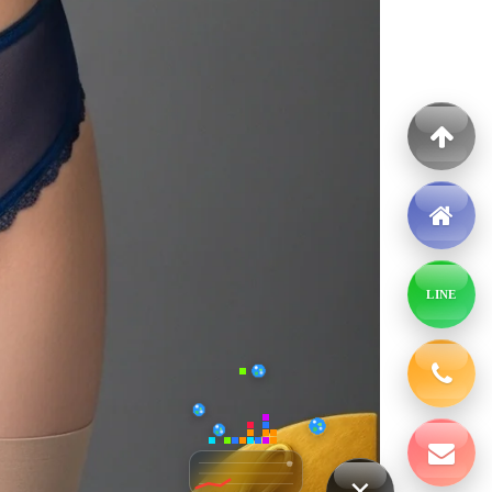
LINE
×