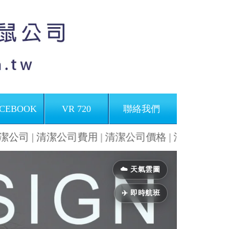
CEBOOK
VR 720
聯絡我們
| 清潔公司費用 | 清潔公司價格 | 清潔公司蟑螂 | 
Next
☁️ 天氣雲圖
✈️ 即時航班