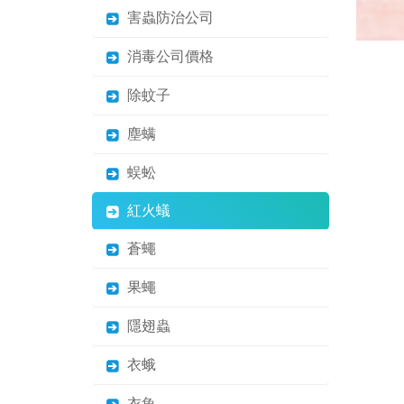
害蟲防治公司
消毒公司價格
除蚊子
塵螨
蜈蚣
紅火蟻
蒼蠅
果蠅
隱翅蟲
衣蛾
衣魚